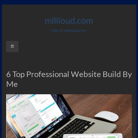
Zum
Inhalt
millioud.com
springen
Site of millioud.com
Menü
6 Top Professional Website Build By
Me